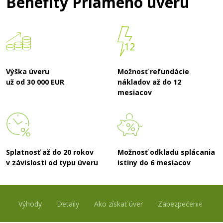
Benefity Priameho úveru
Výška úveru
Možnosť refundácie
už od 30 000 EUR
nákladov až do 12
mesiacov
Splatnosť až do 20 rokov
Možnosť odkladu splácania
v závislosti od typu úveru
istiny do 6 mesiacov
Výhody
Detaily
Ako získať úver
Zabezpečenie
S