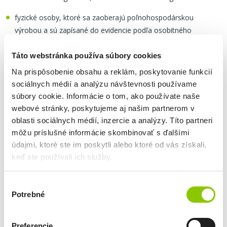
fyzické osoby, ktoré sa zaoberajú poľnohospodárskou
výrobou a sú zapísané do evidencie podľa osobitného
predpisu
Táto webstránka používa súbory cookies
mestá a obce
Na prispôsobenie obsahu a reklám, poskytovanie funkcií
právnické osoby, ktoré boli zriadené podľa osobitných
sociálnych médií a analýzu návštevnosti používame
predpisov (napr. spoločenstvá vlastníkov bytov)
súbory cookie. Informácie o tom, ako používate naše
webové stránky, poskytujeme aj našim partnerom v
Základné podmienky na získanie úveru:
oblasti sociálnych médií, inzercie a analýzy. Títo partneri
môžu príslušné informácie skombinovať s ďalšími
žiadateľ má sídlo na území SR a vykonáva svoju podnikateľskú
údajmi, ktoré ste im poskytli alebo ktoré od vás získali,
činnosť min. 24 mesiacov
keď ste používali ich služby.
žiadateľ podniká v bankou akceptovaných odvetviach
Výber
Potrebné
Potrebné dokumenty:
súhlasu
žiadosť o poskytnutie obchodu
Preferencie