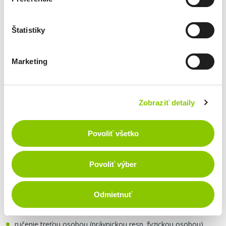
oprávnenie na podnikanie
Štatistiky
finančné výkazy minimálne za posledné 2 zdaňovacie obdobia,
vrátane najaktuálnejších priebežných výkazov
Marketing
ďalšie dokumenty podľa typu účelu financovania
Zabezpečenie
Zobraziť detaily
Forma zabezpečenia úveru:
Povoliť všetko
hnuteľný majetok (stroje, zariadenia, technológia a iné)
nehnuteľný majetok zapísaný v katastri nehnuteľností
Povoliť výber
pohľadávky voči odberateľom
Odmietnuť
zásoby
ručenie treťou osobou (právnickou resp. fyzickou osobou)