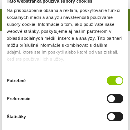
Táto webstránka používa súbory cookies
Na prispôsobenie obsahu a reklám, poskytovanie funkcií
sociálnych médií a analýzu návštevnosti používame
Všeobecné dokumenty
Platobný styk
Ostatné doku
súbory cookie. Informácie o tom, ako používate naše
webové stránky, poskytujeme aj našim partnerom v
oblasti sociálnych médií, inzercie a analýzy. Títo partneri
Všeobecné obchodné podmienky
môžu príslušné informácie skombinovať s ďalšími
údajmi, ktoré ste im poskytli alebo ktoré od vás získali,
Všeobecné obchodné podmienky pre vkladové
keď ste používali ich služby.
produkty a platobné účty SZRB, a. s.
(531,79 KB)
platné od 3.6.2026
Výber
Všeobecné obchodné podmienky pre poskytovanie
Potrebné
súhlasu
služieb elektronického bankovníctva SZRB, a. s.
(381,17 KB)
platné od 3.6.2026
Preferencie
Všeobecné obchodné podmienky pre úvery a bankové
Štatistiky
záruky SZRB, a. s.
(376,49 KB)
platné od 3.6.2026