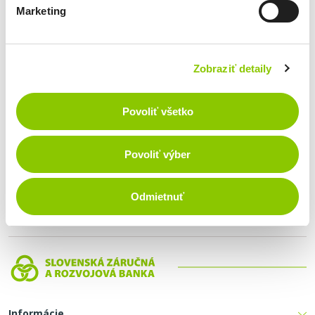
Marketing
Úrokové sadzby
Úrokové sadzby pre úvery
(237,07 KB)
Zobraziť detaily
platné od 1. 5.2026
Povoliť všetko
Úrokové sadzby vkladových produktov
(147,49 KB)
platné od 15.3.2024
Povoliť výber
Sadzobník poplatkov
Odmietnuť
Sadzobník poplatkov
(315,67 KB)
platný od 18.6.2026
Informácie