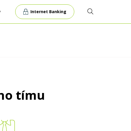
Internet Banking
y
šho tímu