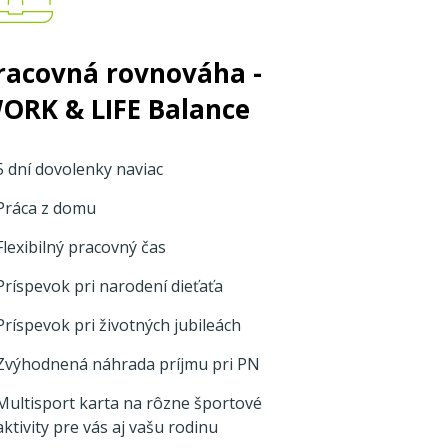
racovná rovnováha -
ORK & LIFE Balance
5 dní dovolenky naviac
Práca z domu
Flexibilný pracovný čas
Príspevok pri narodení dieťaťa
Príspevok pri životných jubileách
Zvýhodnená náhrada príjmu pri PN
Multisport karta na rôzne športové
aktivity pre vás aj vašu rodinu