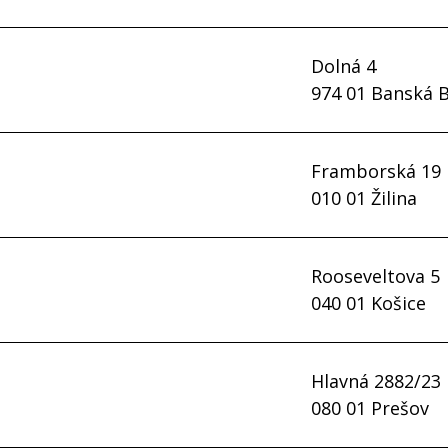
tel.
02/57 292 205
02/57 292 206
02/57 292 208
Dolná 4
Kontakty
riaditeľ:
Ing. Ján Syč
974 01 Banská B
tel.
037/69 30 410-3
riaditeľ:
Ing. Martin Babulic
Dohodnúť stretnutie
Framborská 19
Kontakty
010 01 Žilina
tel.
048/41 54 759-63
Dohodnúť stretnutie
riaditeľ:
Ing. Marián Benka
Rooseveltova 5
Kontakty
040 01 Košice
tel.
041/56 22 052
Dohodnúť stretnutie
riaditeľ:
Ing. Pavol Farský
Hlavná 2882/23
Kontakty
080 01 Prešov
tel.
055/72 98 681-83
Dohodnúť stretnutie