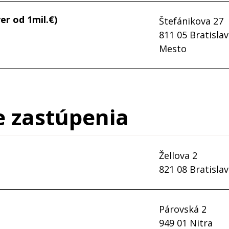
médiá:
media@szrb.sk
er od 1mil.€)
Štefánikova 27
Kontakty
811 05 Bratislav
tel:
02/57 292 111
Mesto
Kontakty
e zastúpenia
tel.
02/57 292 192
02/57 292 197
riaditeľ:
Ing. Radim Bobek
Žellova 2
821 08 Bratisla
Dohodnúť stretnutie
Párovská 2
Kontakty
949 01 Nitra