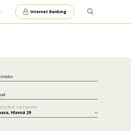
Internet Banking
y
ezvisko
ail
ionálne zastúpenie