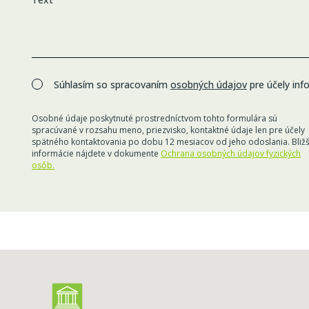
Súhlasím so spracovaním
osobných údajov
pre účely inf
Osobné údaje poskytnuté prostredníctvom tohto formulára sú
spracúvané v rozsahu meno, priezvisko, kontaktné údaje len pre účely
spätného kontaktovania po dobu 12 mesiacov od jeho odoslania. Bližš
informácie nájdete v dokumente
Ochrana osobných údajov fyzických
osôb.