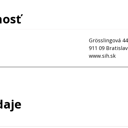
Kontakty
nosť
tel.
044/54 74 970-2
Dohodnúť stretnutie
riaditeľ:
Ing. Róbert Bazela
Grösslingová 44
911 09 Bratisla
Dohodnúť stretnutie
www.sih.sk
g, a. s.
Kontakty
riaditeľ:
Peter FRӦHLICH
daje
email:
office@sih.sk