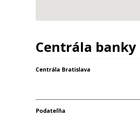
Centrála banky
Centrála Bratislava
Centrála Bratislava
Podateľňa
Štefánikova 27
811 05 Bratislava - mestská časť Staré Me