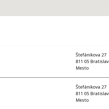
Štefánikova 27
811 05 Bratislav
Mesto
Štefánikova 27
Kontakty
811 05 Bratislav
tel.
02/57 292 111
sto
Mesto
email:
kontakt@szrb.sk