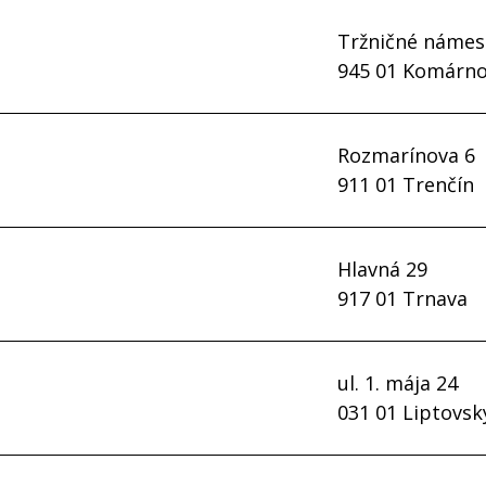
riaditeľ:
Ing. Danka Lopuchovská
Tržničné námes
Kontakty
945 01 Komárn
tel.
051/77 21 041
Dohodnúť stretnutie
riaditeľ:
Ing. Milan Soták
Rozmarínova 6
Kontakty
911 01 Trenčín
tel.
035/77 33 095-6
Dohodnúť stretnutie
riaditeľ:
PhDr. Štefan Havran
Hlavná 29
Kontakty
917 01 Trnava
tel.
032/64 01 145-46
Dohodnúť stretnutie
riaditeľ:
Mgr. Miroslava Vavrúšová
ul. 1. mája 24
Kontakty
031 01 Liptovsk
tel.
033/5340 768-69
Dohodnúť stretnutie
riaditeľ:
Mgr. Peter Kotas