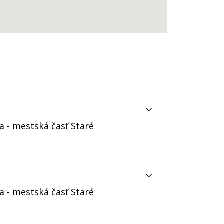
a - mestská časť Staré
Otváracie hodiny
a - mestská časť Staré
Pondelok
8:00 - 16:00
Utorok
8:00 - 16:00