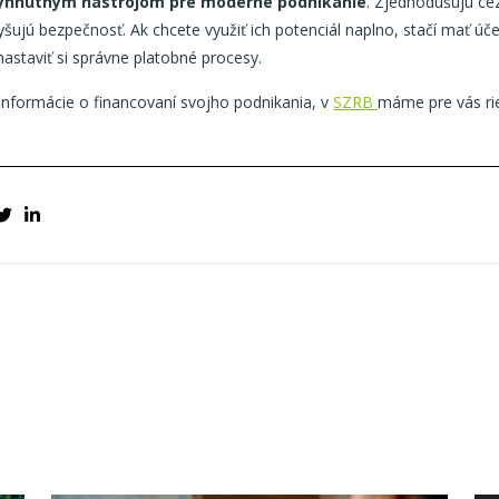
vyhnutným nástrojom pre moderné podnikanie
. Zjednodušujú cez
šujú bezpečnosť. Ak chcete využiť ich potenciál naplno, stačí mať úč
astaviť si správne platobné procesy.
 informácie o financovaní svojho podnikania, v
SZRB
máme pre vás rie