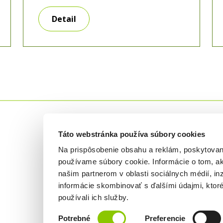
cashflow a uvoľniť peniaze na rast
biznisu. Zistite, kedy sa oplatí a ako
Detail
získať výhodnejšie podmienky. Čo je
refinancovanie úveru a čo to znamená
pre vaše podnikanie Ak si kladiete
otázku, čo je refinancovanie úveru,
odpoveď je jednoduchá. Ide
Táto webstránka používa súbory cookies
Na prispôsobenie obsahu a reklám, poskytovani
používame súbory cookie. Informácie o tom, a
O banke
Produk
našim partnerom v oblasti sociálnych médií, inz
Novinky a aktuality
Úvery
informácie skombinovať s ďalšími údajmi, ktoré 
používali ich služby.
Tlačové správy
Sadzobn
Výber
Dôležité dokumenty
Úrokové
Potrebné
Preferencie