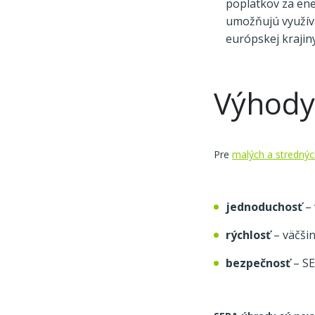
poplatkov za ene
umožňujú využívať
európskej krajiny
Výhody
Pre
malých a strednýc
jednoduchosť
– 
rýchlosť
– väčšin
bezpečnosť
– SE