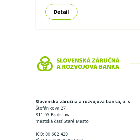
úroda či rastúce náklady na vstupy
môžu výrazne zasiahnuť hospodárenie
Detail
a finančnú stabilitu podniku či farmy.
Práve v týchto situáciách môže byť
biznis úver praktickým riešením.
Poradíme vám, ako si vybrať ten, ktorý
bude zodpovedať potrebám vášho
podnikania. Na aký účel potrebujete
financovanie? Nie každý
Slovenská záručná a rozvojová banka, a. s.
Štefánikova 27
811 05 Bratislava –
mestská časť Staré Mesto
IČO: 00 682 420