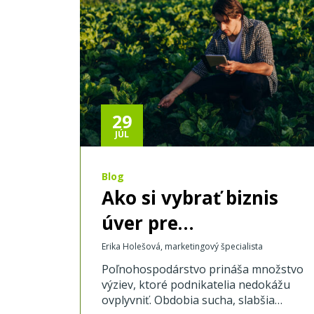
29
JÚL
Blog
Ako si vybrať biznis
úver pre
agropodnikanie?
Erika Holešová, marketingový špecialista
Poľnohospodárstvo prináša množstvo
výziev, ktoré podnikatelia nedokážu
ovplyvniť. Obdobia sucha, slabšia