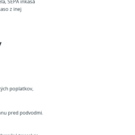
eľa, SEPA inkasá
aso z inej
v
tých poplatkov,
anu pred podvodmi.