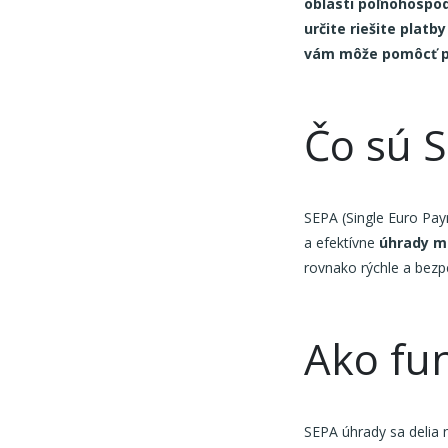
oblasti poľnohospo
určite riešite platb
vám môže pomôcť pr
Čo sú 
SEPA (Single Euro Pa
a efektívne
úhrady me
rovnako rýchle a bez
Ako fu
SEPA úhrady sa delia 