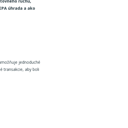
stovného ruchu,
 SEPA úhrada a ako
 umožňuje jednoduché
é transakcie, aby boli