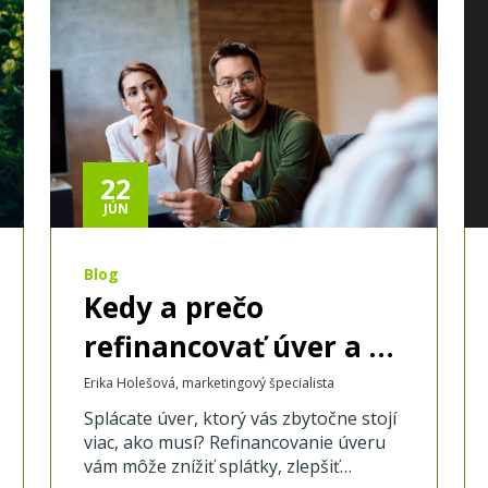
22
JÚN
Blog
Kedy a prečo
refinancovať úver a čo
tým môžete získať?
Erika Holešová, marketingový špecialista
Splácate úver, ktorý vás zbytočne stojí
viac, ako musí? Refinancovanie úveru
vám môže znížiť splátky, zlepšiť