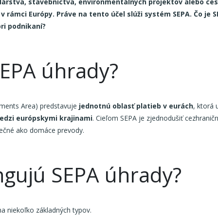
dárstva, stavebníctva, environmentálnych projektov alebo ce
y v rámci Európy. Práve na tento účel slúži systém SEPA. Čo je
i podnikaní?
SEPA úhrady?
yments Area) predstavuje
jednotnú oblasť platieb v eurách
, ktorá
dzi európskymi krajinami
. Cieľom SEPA je zjednodušiť cezhraničn
pečné ako domáce prevody.
ngujú SEPA úhrady?
na niekoľko základných typov.