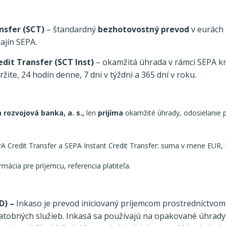
nsfer (SCT)
– štandardný
bezhotovostný prevod
v eurách
ajín SEPA.
edit Transfer (SCT Inst)
– okamžitá úhrada v rámci SEPA k
ite, 24 hodín denne, 7 dni v týždni a 365 dní v roku.
 rozvojová banka, a. s.,
len
prijíma
okamžité úhrady, odosielanie 
A Credit Transfer a SEPA Instant Credit Transfer: suma v mene EUR,
mácia pre príjemcu, referencia platiteľa.
D) –
Inkaso je prevod iniciovaný príjemcom prostredníctvom
atobných služieb. Inkasá sa používajú na opakované úhrady