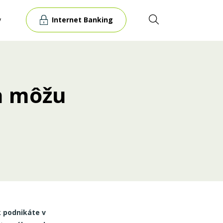
Internet Banking
y
ch môžu
k podnikáte v