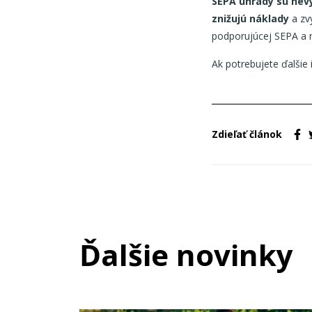
SEPA úhrady sú ne
znižujú náklady
a zvy
podporujúcej SEPA a n
Ak potrebujete ďalšie
Zdieľať článok
Ďalšie novinky