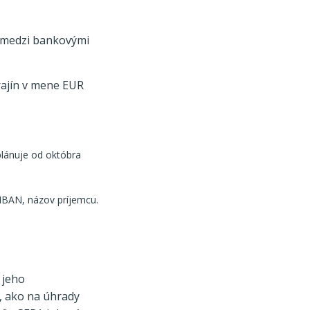
 medzi bankovými
rajín v mene EUR
plánuje od októbra
 IBAN, názov príjemcu.
 jeho
, ako na úhrady