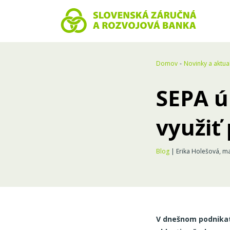
Domov
Novinky a aktual
SEPA ú
využiť
Blog
| Erika Holešová, ma
V dnešnom podnikate