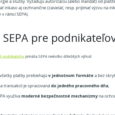
rgie a služby. Vyžadujú autorizáciu (alebo mandát) od platit
 inkaso aj cezhranične (zasielať, resp. prijímať výzvu na ink
 v rámci SEPA).
 SEPA pre podnikateľo
h podnikateľov
prináša SEPA niekoľko dôležitých výhod:
všetky platby prebiehajú
v jednotnom formáte
a bez skry
a transakcií je spracovaná
do jedného pracovného dňa
,
PA využíva
moderné bezpečnostné mechanizmy
na ochr