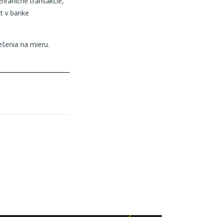
hraničné transakcie,
et v banke
šenia na mieru.