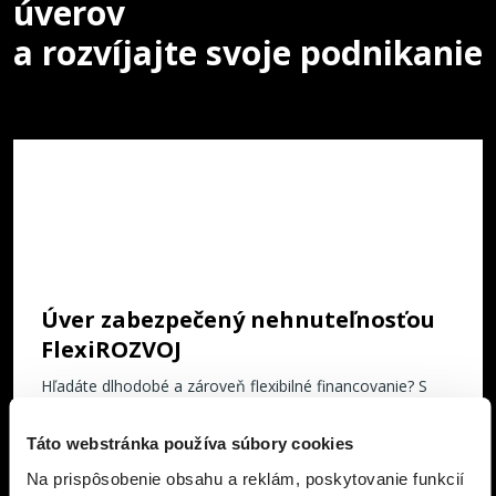
úverov
a rozvíjajte svoje podnikanie
Úver zabezpečený nehnuteľnosťou
FlexiROZVOJ
Hľadáte dlhodobé a zároveň flexibilné financovanie? S
úverom FlexiROZVOJ vám poskytneme financie až do
výšky 750 000 EUR, a to bez dokladovania účelu využitia.
Táto webstránka používa súbory cookies
Na prispôsobenie obsahu a reklám, poskytovanie funkcií
Chcem úver