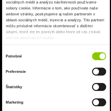
sociálnych médií a analýzu návštevnosti používame
súbory cookie. Informácie o tom, ako používate naše
webové stránky, poskytujeme aj našim partnerom v
oblasti sociálnych médií, inzercie a analýzy. Títo partneri
môžu príslušné informácie skombinovať s ďalšími
údajmi, ktoré ste im poskytli alebo ktoré od vás získali,
keď ste používali ich služby.
Výber
Potrebné
súhlasu
Úver FlexiAGRO
Hľadáte flexibilné financovanie na svoje podnikateľské
Preferencie
zámery v agrosektore? S úverom FlexiAGRO vám
poskytneme financie na ich realizáciu do výšky 300 000
EUR, a to bez dokladovania účelu využitia.
Štatistiky
Chcem úver
Marketing