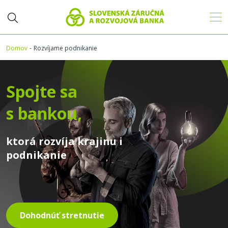
Domov
Rozvíjame podnikanie
Spojte sa
s bankou,
ktorá rozvíja krajinu i
podnikanie
Dohodnúť stretnutie