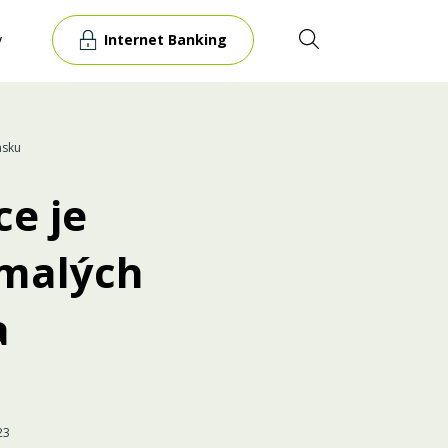
Internet Banking
y
nsku
ce je
 malých
a
23