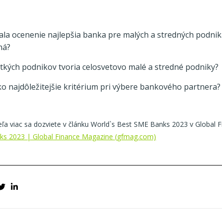
ala ocenenie najlepšia banka pre malých a stredných podnik
ná?
etkých podnikov tvoria celosvetovo malé a stredné podniky?
ko najdôležitejšie kritérium pri výbere bankového partnera?
eľa viac sa dozviete v článku World`s Best SME Banks 2023 v Global 
ks 2023 | Global Finance Magazine (gfmag.com)