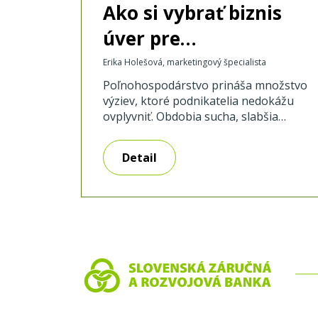
Ako si vybrať biznis
úver pre
agropodnikanie?
Erika Holešová, marketingový špecialista
Poľnohospodárstvo prináša množstvo
výziev, ktoré podnikatelia nedokážu
ovplyvniť. Obdobia sucha, slabšia
úroda či rastúce náklady na vstupy
môžu výrazne zasiahnuť hospodárenie
Detail
a finančnú stabilitu podniku či farmy.
Práve v týchto situáciách môže byť
biznis úver praktickým riešením.
Poradíme vám, ako si vybrať ten, ktorý
bude zodpovedať potrebám vášho
podnikania. Na aký účel potrebujete
financovanie? Nie každý