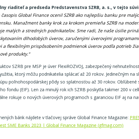
ny riaditeľ a predseda Predstavenstva SZRB, a. s., v tejto súvis
e časopis
Global Finance
ocenil SZRB ako najlepšiu banku pre malýc
ensku.
Manažment banky
krok za krokom
pre
mieňa SZRB na modern
je malých a stredných podnikateľov.
Sme radi, že naše úsilie priná
kytovaním dlhodobých úverov, zaručenými úverovými programami
vi a flexibilným prispôsobením podmienok úverov podľa potrieb žia
ové produkty.
“
uktov SZRB pre MSP je úver FlexiROZVOJ, zabezpečený nehnuteľnos
yužitia, ktorý môžu podnikatelia splácať až 20 rokov. Jedinečným na s
pu poľnohospodárskej pôdy so splatnosťou až 30 rokov. Obľúbené s
ho fondu (EIF). Len za minulý rok ich SZRB poskytla takmer 200 v cel
uálne rokuje o nových úverových programoch s garanciou EIF aj na na
ených bánk nájdete v tlačovej správe Global Finance Magazine:
PRES
est SME Banks 2023 | Global Finance Magazine (gfmag.com)