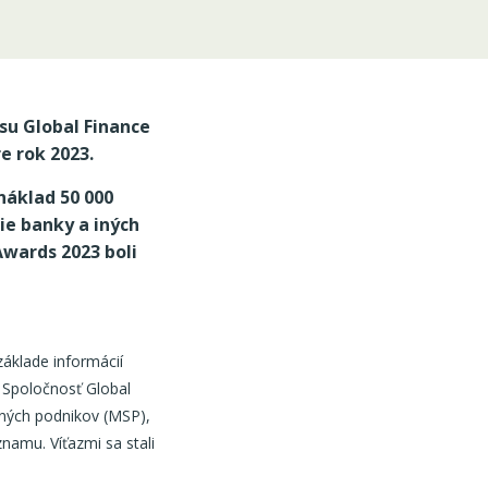
isu
Global Finance
e rok 2023
.
náklad 50 000
ie banky a iných
Awards 2023
boli
áklade informácií
 Spoločnosť Global
edných podnikov (MSP),
znamu. Víťazmi sa stali