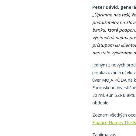
Peter Dávid, generál
„Úprimne nás teší, ž
podnikateľov na Slov
banku, ktorá podporu
výnimočná najmä pos
prístupom ku kliento
neustále vytvárame n
Jedným z nových prod
preukazovania účelu v
úver MOJA PÔDA na kú
Európskeho investičné
30 mil. eur. SZRB akt
obdobie.
Zoznam všetkých ocen
Finance Names The B
Zaujíma vás,…