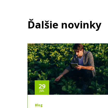
Ďalšie novinky
29
JÚL
Blog