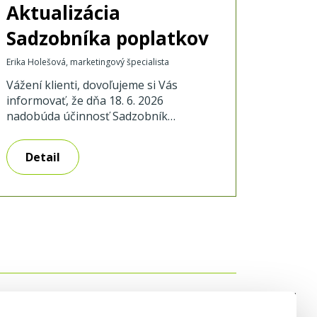
Aktualizácia
Sadzobníka poplatkov
Erika Holešová, marketingový špecialista
Vážení klienti, dovoľujeme si Vás
informovať, že dňa 18. 6. 2026
nadobúda účinnosť Sadzobník
poplatkov SZRB, a. s., ktorý upravuje:
v časti A „Úverové obchody“:
Detail
zjednotenie poplatku za predčasné
splatenie úveru alebo časti úveru pred
zmluvne dohodnutým termínom
splatnosti, t.j. na 4% z objemu
predčasne splateného úveru / splátky,
min. 500,- EUR, presun poplatkov za
úverové