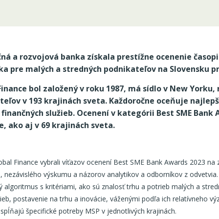
ná a rozvojová banka získala prestížne ocenenie časop
ka pre malých a stredných podnikateľov na Slovensku pr
Finance bol založený v roku 1987, má sídlo v New Yorku, 
ateľov v 193 krajinách sveta. Každoročne oceňuje najlepš
finančných služieb. Ocenení v kategórii
Best SME Bank 
, ako aj v 69 krajinách sveta.
obal Finance vybrali víťazov ocenení Best SME Bank Awards 2023 na z
 nezávislého výskumu a názorov analytikov a odborníkov z odvetvia.
ý algoritmus s kritériami, ako sú znalosť trhu a potrieb malých a str
ieb, postavenie na trhu a inovácie, váženými podľa ich relatívneho vý
 spĺňajú špecifické potreby MSP v jednotlivých krajinách.