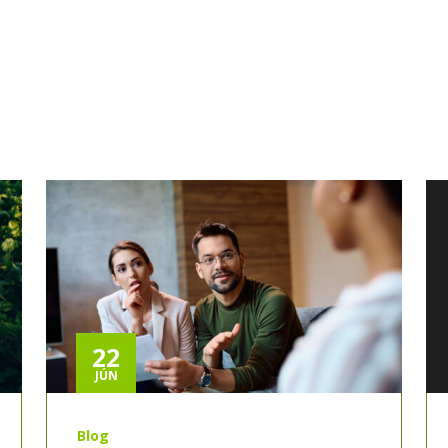
22
JÚN
Blog