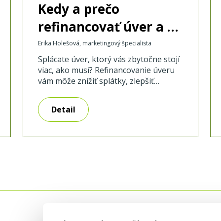
Kedy a prečo
refinancovať úver a čo
tým môžete získať?
Erika Holešová, marketingový špecialista
Splácate úver, ktorý vás zbytočne stojí
viac, ako musí? Refinancovanie úveru
vám môže znížiť splátky, zlepšiť
cashflow a uvoľniť peniaze na rast
biznisu. Zistite, kedy sa oplatí a ako
Detail
získať výhodnejšie podmienky. Čo je
refinancovanie úveru a čo to znamená
pre vaše podnikanie Ak si kladiete
otázku, čo je refinancovanie úveru,
odpoveď je jednoduchá. Ide