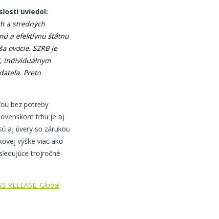
losti uviedol:
h a stredných
ú a efektívnu štátnu
ša ovocie. SZRB je
, individuálnym
dateľa. Preto
ťou bez potreby
lovenskom trhu je aj
ú aj úvery so zárukou
kovej výške viac ako
sledujúce trojročné
S RELEASE: Global