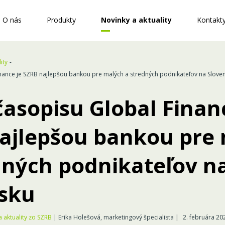
O nás
Produkty
Novinky a aktuality
Kontakt
ity
nance je SZRB najlepšou bankou pre malých a stredných podnikateľov na Slove
časopisu Global Finan
ajlepšou bankou pre
dných podnikateľov n
sku
a aktuality zo SZRB
| Erika Holešová, marketingový špecialista |
2. februára 20