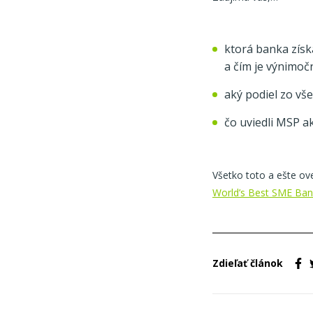
ktorá banka získ
a čím je výnimoč
aký podiel zo vš
čo uviedli MSP a
Všetko toto a ešte ov
World’s Best SME Ban
Zdieľať článok