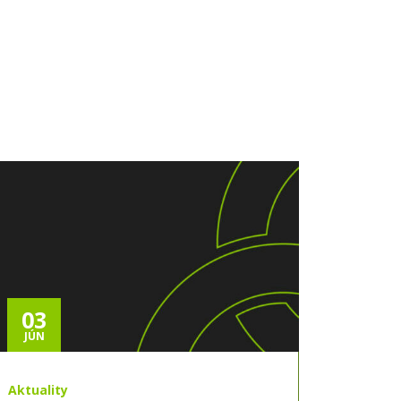
03
JÚN
Aktuality