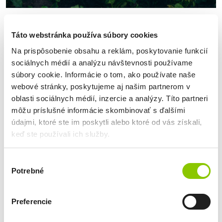
Blog
Ako si vybrať biznis úver pre
Táto webstránka používa súbory cookies
agropodnikanie?
Na prispôsobenie obsahu a reklám, poskytovanie funkcií
Erika Holešová, marketingový špecialista
sociálnych médií a analýzu návštevnosti používame
súbory cookie. Informácie o tom, ako používate naše
Poľnohospodárstvo prináša množstvo výziev, ktoré podnikatelia
nedokážu ovplyvniť. Obdobia sucha, slabšia úroda či rastúce
webové stránky, poskytujeme aj našim partnerom v
náklady na vstupy môžu výrazne zasiahnuť hospodárenie a
oblasti sociálnych médií, inzercie a analýzy. Títo partneri
finančnú stabilitu podniku či farmy. Práve v týchto situáciách
môžu príslušné informácie skombinovať s ďalšími
môže byť biznis úver praktickým riešením. Poradíme vám, ako si
údajmi, ktoré ste im poskytli alebo ktoré od vás získali,
Detail
vybrať ten, ktorý bude zodpovedať potrebám vášho podnikania.
keď ste používali ich služby.
Na aký účel potrebujete financovanie? Nie každý
Výber
Potrebné
súhlasu
22
JÚN
Preferencie