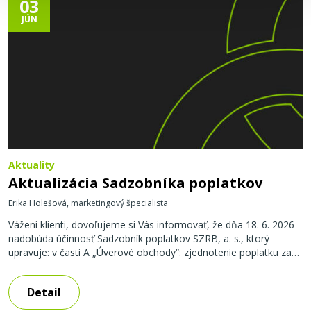
03
JÚN
Aktuality
Aktualizácia Sadzobníka poplatkov
Erika Holešová, marketingový špecialista
Vážení klienti, dovoľujeme si Vás informovať, že dňa 18. 6. 2026
nadobúda účinnosť Sadzobník poplatkov SZRB, a. s., ktorý
upravuje: v časti A „Úverové obchody“: zjednotenie poplatku za
predčasné splatenie úveru alebo časti úveru pred zmluvne
dohodnutým termínom splatnosti, t.j. na 4% z objemu predčasne
Detail
splateného úveru / splátky, min. 500,- EUR, presun poplatkov za
úverové