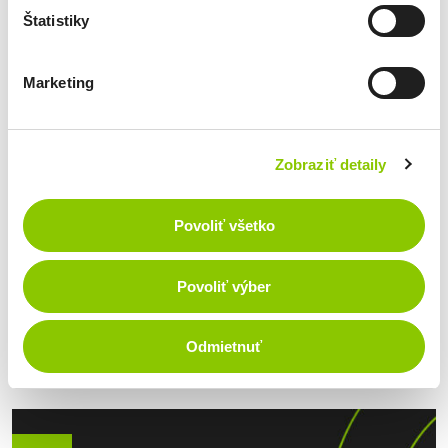
Štatistiky
Marketing
Blog
Kedy a prečo refinancovať úver a čo tým
Zobraziť detaily
môžete získať?
Erika Holešová, marketingový špecialista
Povoliť všetko
Splácate úver, ktorý vás zbytočne stojí viac, ako musí?
Refinancovanie úveru vám môže znížiť splátky, zlepšiť cashflow a
Povoliť výber
uvoľniť peniaze na rast biznisu. Zistite, kedy sa oplatí a ako získať
výhodnejšie podmienky. Čo je refinancovanie úveru a čo to
znamená pre vaše podnikanie Ak si kladiete otázku, čo je
Detail
Odmietnuť
refinancovanie úveru, odpoveď je jednoduchá. Ide