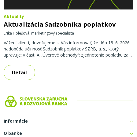
Aktuality
Aktualizácia Sadzobníka poplatkov
Erika Holešová, marketingový špecialista
Vážení klienti, dovoľujeme si Vás informovať, že dňa 18. 6. 2026
nadobúda účinnosť Sadzobník poplatkov SZRB, a. s., ktorý
upravuje: v časti A „Úverové obchody“: zjednotenie poplatku za
predčasné splatenie úveru alebo časti úveru pred zmluvne
dohodnutým termínom splatnosti, t.j. na 4% z objemu predčasne
Detail
splateného úveru / splátky, min. 500,- EUR, presun poplatkov za
úverové
Informácie
O banke