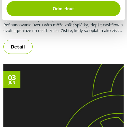
môžete získať?
Odmietnuť
Erika Holešová, marketingový špecialista
Splácate úver, ktorý vás zbytočne stojí viac, ako musí?
Refinancovanie úveru vám môže znížiť splátky, zlepšiť cashflow a
uvoľniť peniaze na rast biznisu. Zistite, kedy sa oplatí a ako získať
výhodnejšie podmienky. Čo je refinancovanie úveru a čo to
znamená pre vaše podnikanie Ak si kladiete otázku, čo je
Detail
refinancovanie úveru, odpoveď je jednoduchá. Ide
03
JÚN