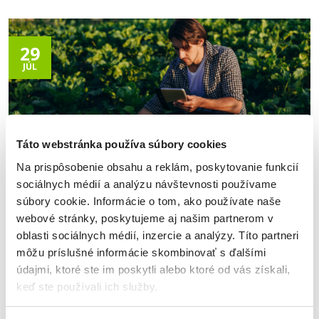
29
JÚL
Táto webstránka používa súbory cookies
Na prispôsobenie obsahu a reklám, poskytovanie funkcií
sociálnych médií a analýzu návštevnosti používame
súbory cookie. Informácie o tom, ako používate naše
Blog
webové stránky, poskytujeme aj našim partnerom v
Ako si vybrať biznis úver pre
oblasti sociálnych médií, inzercie a analýzy. Títo partneri
agropodnikanie?
môžu príslušné informácie skombinovať s ďalšími
údajmi, ktoré ste im poskytli alebo ktoré od vás získali,
Erika Holešová, marketingový špecialista
keď ste používali ich služby.
Poľnohospodárstvo prináša množstvo výziev, ktoré podnikatelia
nedokážu ovplyvniť. Obdobia sucha, slabšia úroda či rastúce