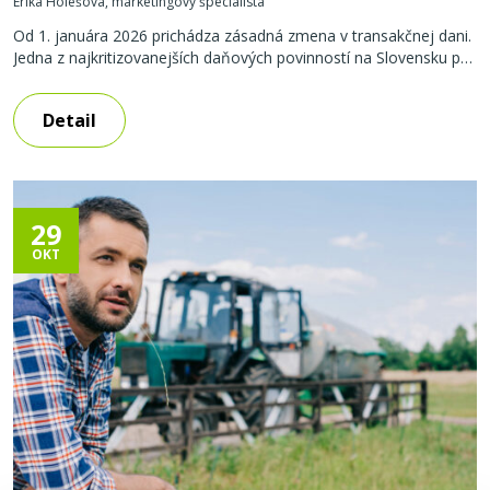
Erika Holešová, marketingový špecialista
Od 1. januára 2026 prichádza zásadná zmena v transakčnej dani.
Jedna z najkritizovanejších daňových povinností na Slovensku pre
fyzické osoby (FO) – podnikateľov definitívne končí. Fyzické
osoby – podnikatelia už nebudú musieť platiť daň z finančných
Detail
transakcií. Povinnosť zostane len právnickým osobám. Cieľom
novely zákona o dani z finančných transakcií, platnej od 1.1.2026
je upraviť rozsah
29
OKT