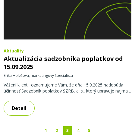
Aktuality
Aktualizácia sadzobníka poplatkov od
15.09.2025
Erika Holešová, marketingový špecialista
Vážení klienti, oznamujeme Vám, že dňa 15.9.2025 nadobúda
účinnosť Sadzobník poplatkov SZRB, a. s., ktorý upravuje najmä:
v časti A „Úvery“: doplnenie poplatku za navýšenie objemu
kontokorentného úveru, v časti C „Bankové záruky“: rozdelenie
Detail
poplatkov za bankové záruky s priamym zabezpečením a za
bankové záruky s nepriamym zabezpečením; doplnenie nových
poplatkov / ich spresnenie: za spracovanie zmluvnej
dokumentácie k bankovej záruke;
1
2
3
4
5