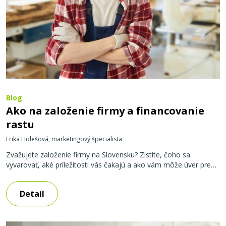
Blog
Ako na založenie firmy a financovanie
rastu
Erika Holešová, marketingový špecialista
Zvažujete založenie firmy na Slovensku? Zistite, čoho sa
vyvarovať, aké príležitosti vás čakajú a ako vám môže úver pre
firmy urýchliť rast či zvládnutie náročných začiatkov. Ako založiť
firmu na Slovensku? Odvaha a vízia sú dôležité, ale žiadny príbeh
Detail
podniku nemôže pokračovať bez pevných základov a istých
rozhodnutí. Nepodceňte tieto kľúčové kroky: Vyberte si správnu