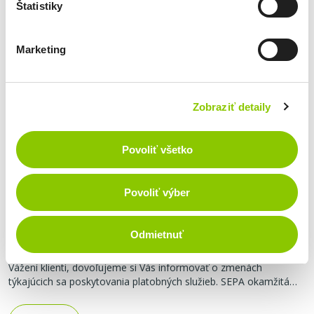
Štatistiky
Marketing
Zobraziť detaily
Povoliť všetko
Aktuality
Povoliť výber
Zmeny v internetbankingu od 6. októbra
2025
Odmietnuť
Erika Holešová, marketingový špecialista
Vážení klienti, dovoľujeme si Vás informovať o zmenách
týkajúcich sa poskytovania platobných služieb. SEPA okamžitá
úhrada v mene euro je vykonávaná v konkrétnom čase
v konkrétny deň, a to nepretržite, 24 hodín denne, 7 dní v týždni,