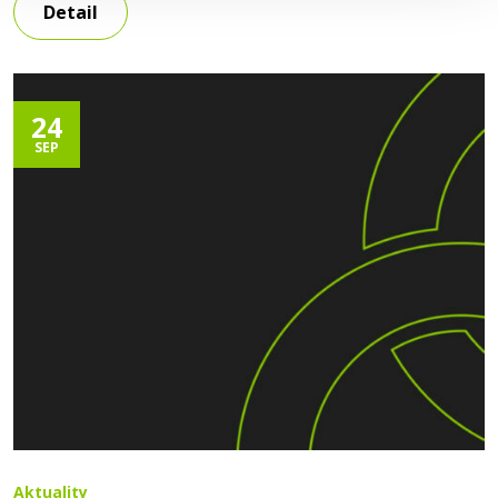
Detail
365 dní v roku. SEPA okamžitú úhradu je možné zadať
prostredníctvom Internetbankingu: 24 hodín denne, 7 dní v týždni,
365 dní v roku; bankový limit pre
24
SEP
Aktuality