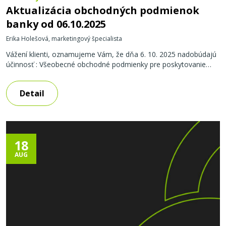
Aktualizácia obchodných podmienok
banky od 06.10.2025
Erika Holešová, marketingový špecialista
Vážení klienti, oznamujeme Vám, že dňa 6. 10. 2025 nadobúdajú
účinnosť : Všeobecné obchodné podmienky pre poskytovanie
služieb elektronického bankovníctva SZRB, a. s. (body 2.4., 3.12.,
3.18., 3.20., 3.32., 3.44. 3.48. a 13.1.) , Všeobecné obchodné
Detail
podmienky pre vkladové produkty a platobné služby SZRB, a. s.
(body 2.20., 2.24., 2.58., 6.1.15. a 6.2.1.), a to v súvislosti
s odosielaním okamžitých
18
AUG