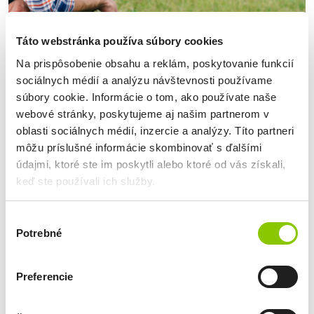
Táto webstránka používa súbory cookies
Na prispôsobenie obsahu a reklám, poskytovanie funkcií
Blog
sociálnych médií a analýzu návštevnosti používame
Hospodársky rast v poľnohospodárstve:
súbory cookie. Informácie o tom, ako používate naše
Možnosti, ako v praxi využiť
webové stránky, poskytujeme aj našim partnerom v
financovanie pre poľnohospodárov
Erika Holešová, marketingový špecialista
oblasti sociálnych médií, inzercie a analýzy. Títo partneri
Aj po skončení hlavnej sezóny máte príležitosť posunúť svoj
môžu príslušné informácie skombinovať s ďalšími
agropodnik ďalej. Využite aktuálne dotácie pre poľnohospodárov
údajmi, ktoré ste im poskytli alebo ktoré od vás získali,
naplno a investujte do rozvoja, ktorý vám pomôže rásť
keď ste používali ich služby.
a zefektívniť vaše hospodárenie. Využite na financovanie dotácie
Detail
od štátu a Európskej únie Rast v poľnohospodárstve vám otvára
cestu k vyššej konkurencieschopnosti, stabilite a bezpečnosti
Výber
podnikania. O vašom úspechu rozhoduje predovšetkým
Potrebné
súhlasu
modernizácia
02
Preferencie
OKT