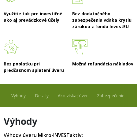
Využitie tak pre investičné
Bez dodatočného
ako aj prevádzkové účely
zabezpečenia vďaka krytiu
zárukou z fondu InvestEU
Bez poplatku pri
Možná refundácia nákladov
predčasnom splatení úveru
Výhody
Detaily
Ako získať úver
Zabezpečenie
S
Výhody
Výhody úveru Mikro-INVESTaktiv: