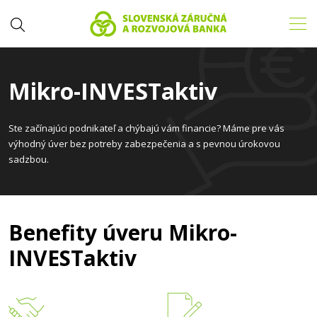
Mikro-INVESTaktiv
Ste začínajúci podnikateľ a chýbajú vám financie? Máme pre vás
výhodný úver bez potreby zabezpečenia a s pevnou úrokovou
sadzbou.
Benefity úveru Mikro-
INVESTaktiv