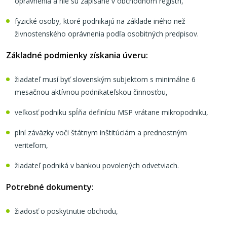
oprávnenia a nie sú zapísané v obchodnom registri,
fyzické osoby, ktoré podnikajú na základe iného než
živnostenského oprávnenia podľa osobitných predpisov.
Základné podmienky získania úveru:
žiadateľ musí byť slovenským subjektom s minimálne 6
mesačnou aktívnou podnikateľskou činnosťou,
veľkosť podniku spĺňa definíciu MSP vrátane mikropodniku,
plní záväzky voči štátnym inštitúciám a prednostným
veriteľom,
žiadateľ podniká v bankou povolených odvetviach.
Potrebné dokumenty:
žiadosť o poskytnutie obchodu,