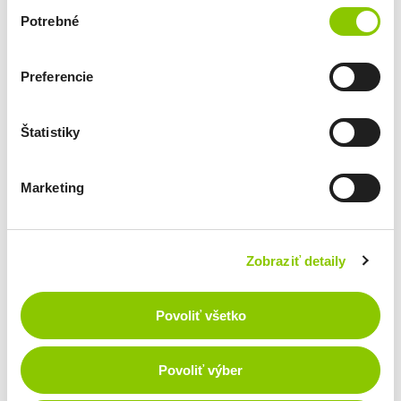
Výber
Potrebné
súhlasu
Preferencie
Financovanie využíva podporu Európskej únie v rámci Fondu
InvestEU.
Štatistiky
Marketing
Zobraziť detaily
Povoliť všetko
Povoliť výber