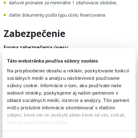
daňové priznanie za minimálne 1 zdaňovacie obdobie,
ďalšie dokumenty podľa typu účelu financovania.
Zabezpečenie
Forma zabezpečenia úveru:
Táto webstránka používa súbory cookies
možnosť krytia úveru zárukou InvestEU až do výšky 80%
požadovaného úveru v závislosti od regiónu,
Na prispôsobenie obsahu a reklám, poskytovanie funkcií
sociálnych médií a analýzu návštevnosti používame
bez potreby ďalšieho zabezpečenia úveru hmotným alebo
súbory cookie. Informácie o tom, ako používate naše
nehmotným majetkom.
webové stránky, poskytujeme aj našim partnerom v
oblasti sociálnych médií, inzercie a analýzy. Títo partneri
Súvisiace dokumenty
môžu príslušné informácie skombinovať s ďalšími
údajmi, ktoré ste im poskytli alebo ktoré od vás získali,
keď ste používali ich služby.
Produktová informácia - Mikro - INVESTaktiv
(189,19 KB)